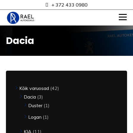
+ 372 433 0980
Dacia
Kõik varuosad
42
Dacia
3
Duster
1
Logan
1
KIA
11