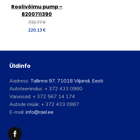
Roolivõimu pump –
8200711390
733,77
€
220,13
€
Üldinfo
Aadress:
Tallinna 97, 71018 Viljandi, Eesti
Autoteenindus:
+ 372 433 0980
Varuosad:
+ 372 567 14 174
Autode müük:
+ 372 433 0987
E-mail:
info@rael.ee