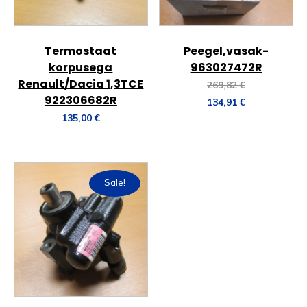
Termostaat
Peegel,vasak-
korpusega
963027472R
Renault/Dacia 1,3TCE
269,82
€
922306682R
134,91
€
135,00
€
Sale!